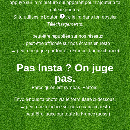
appuyé sur la miniature qui apparaît pour l'ajouter à ta
galerie photos.
Si tu utilises le bouton
: elle ira dans ton dossier
Téléchargements
.
→ peut-être republiée sur nos réseaux
→ peut-être affichée sur nos écrans en resto
→ peut-être jugée par toute la France (bonne chance)
Pas Insta ? On juge
pas.
Parce qu’on est sympas. Parfois.
Envoie-nous ta photo via le formulaire ci-dessous.
→ peut-être affichée sur nos écrans en resto
→ peut-être jugée par toute la France (aussi)