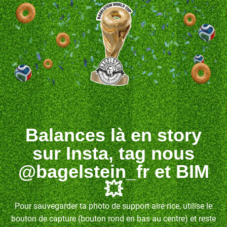
Balances là en story
sur Insta, tag nous
@bagelstein_fr et BIM
💥
Pour sauvegarder ta photo de support·aire·rice, utilise le
bouton de capture (bouton rond en bas au centre) et reste