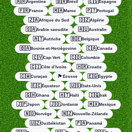
🇦🇷
🇧🇷
🇪🇸
Argentine
Brésil
Espagne
🇫🇷
🇲🇦
🇵🇹
France
Maroc
Portugal
🇿🇦
🇩🇿
Afrique du Sud
Algérie
🇸🇦
🇦🇺
Arabie saoudite
Australie
🇦🇹
🇧🇪
Autriche
Belgique
🇧🇦
🇨🇦
Bosnie-et-Herzégovine
Canada
🇨🇻
🇨🇴
Cap-Vert
Colombie
🇨🇮
🇭🇷
Côte d’Ivoire
Croatie
🇨🇼
🏴󠁧󠁢󠁳󠁣󠁴󠁿
🇪🇬
Curaçao
Écosse
Égypte
🇪🇨
🇺🇸
Équateur
États-Unis
🇬🇭
🇭🇹
🇮🇶
Ghana
Haïti
Irak
🇯🇵
🇯🇴
🇲🇽
Japon
Jordanie
Mexique
🇳🇴
🇳🇿
Norvège
Nouvelle-Zélande
🇺🇿
🇵🇦
Ouzbékistan
Panamá