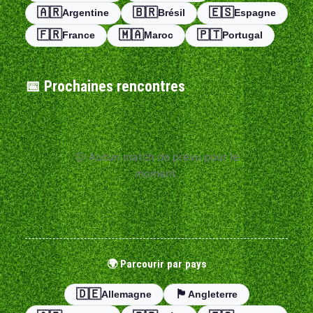
→ peut-être affiché sur nos écrans en resto
🇦🇷
🇧🇷
🇪🇸
Argentine
Brésil
Espagne
→ peut-être jugé par toute la France (bonne chance)
🇫🇷
🇲🇦
🇵🇹
France
Maroc
Portugal
🤳 PARTAGE TA PHOTO →
📅 Prochaines rencontres
Pas Insta ? On juge pas.
Envoie ta photo via le formulaire, on la passera quand
😕 Aucun match de prévu pour le
même sur nos écrans. Parce qu’on est sympas. Parfois.
moment.
Maintenant arrête de lire.
Poste ta photo, deviens une légende (au moins chez
nous). 📸🔥
🌍 Parcourir par pays
🇩🇪
🏴󠁧󠁢󠁥󠁮󠁧󠁿
Allemagne
Angleterre